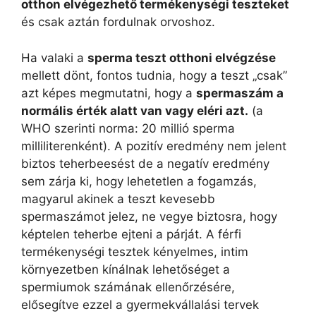
otthon elvégezhető termékenységi teszteket
és csak aztán fordulnak orvoshoz.
Ha valaki a
sperma teszt otthoni elvégzése
mellett dönt, fontos tudnia, hogy a teszt „csak”
azt képes megmutatni, hogy a
spermaszám a
normális érték alatt van vagy eléri azt.
(a
WHO szerinti norma: 20 millió sperma
milliliterenként). A pozitív eredmény nem jelent
biztos teherbeesést de a negatív eredmény
sem zárja ki, hogy lehetetlen a fogamzás,
magyarul akinek a teszt kevesebb
spermaszámot jelez, ne vegye biztosra, hogy
képtelen teherbe ejteni a párját. A férfi
termékenységi tesztek kényelmes, intim
környezetben kínálnak lehetőséget a
spermiumok számának ellenőrzésére,
elősegítve ezzel a gyermekvállalási tervek