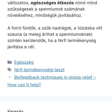
változatos,
egészséges étkezés
mind-mind
szükségesek a spermiumok számának
növeléséhez, minőségük javításához.
A forró fürdők, a szűk nadrágok, a túlzásba vitt
szauna (a meleg árthat a spermiumoknak)
szintén kerülendők, ha a férfi termékenység
javítása a cél.
Kategória
Egészség
Címkék
férfi termékenységi teszt
Biofeedback techniques in stress relief –
How can it help?
Keresés