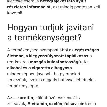
kiértékeléséről a
betegtájékoztató nyújt
részletes
információt,
ezt mindig pontosan kell
követni!
Hogyan tudjuk javítani
a termékenységet?
A termékenység szempontjából az
egészséges
életmód, a kiegyensúlyozott táplálkozás
a
rendszeres
mozgás kulcsfontosságú.
Az
alkohol és a cigaretta elhagyása
mindenképpen javasolt, ha gyermeket
tervezünk, ezek is negatív hatással lehetnek a
termékenységre.
Az
L-karnitin
, különböző esszenciális
zsírsavak,
E-vitamin, szelén, folsav, cink
és a