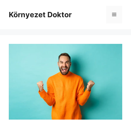
Kilépés
a
Környezet Doktor
Menü
tartalomba